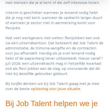
Ik geef toestemming dat Job Talent bovenstaande gegevens zal
met mensen die je al kent of die zelf interesse tonen.
verwerken en bewaren zoals beschreven in de
privacyverklaring
.
Interim is geschikter wanneer je iemand nodig hebt
die je nog niet kent, wanneer de opdracht langer duurt
of wanneer je sector niet in aanmerking komt voor
flexijobs.
Wat veel werkgevers niet weten: flexijobben kan ook
via een uitzendkantoor. Dat betekent dat Job Talent de
administratie, de Dimona-aangifte en de contracten
voor jou afhandelt. Handig als je snel iemand nodig
hebt of de papierberg liever uitbesteedt. Nieuw vanaf 1
juli 2026: een uitzendkracht mag in hetzelfde kwartaal
ook als flexi-jobber aan de slag, op voorwaarde dat dit
niet bij dezelfde gebruiker gebeurt.
Bij twijfel denken we bij Job Talent graag met je mee
over de beste
oplossing voor jouw situatie.
Bij Job Talent helpen we je