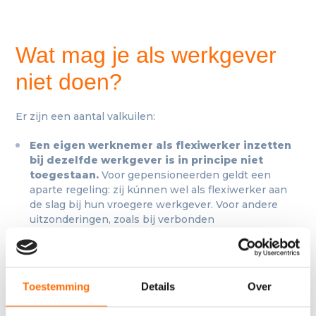
Wat mag je als werkgever
niet doen?
Er zijn een aantal valkuilen:
Een eigen werknemer als flexiwerker inzetten
Registreren
bij dezelfde werkgever is in principe niet
toegestaan.
Voor gepensioneerden geldt een
aparte regeling: zij kúnnen wel als flexiwerker aan
Voornaam
*
de slag bij hun vroegere werkgever. Voor andere
uitzonderingen, zoals bij verbonden
ondernemingen, informeer je best bij je sociaal
secretariaat.
Achternaam
*
Dimona vergeten of te laat indienen
kost je het
fiscale voordeel.
Toestemming
Details
Over
Flexiwerkers inzetten buiten de toegestane