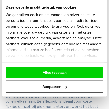
sectoren
leidt tot naheffingen en boetes.
Telefoon
*
Deze website maakt gebruik van cookies
Minder betalen dan het sectorale
We gebruiken cookies om content en advertenties te
minimumloon
, want ook flexiwerkers hebben
recht op een correct loon.
personaliseren, om functies voor social media te bieden
E-mail
*
en om ons websiteverkeer te analyseren. Ook delen we
De raamovereenkomst overslaan
, want zonder
informatie over uw gebruik van onze site met onze
raamovereenkomst is de tewerkstelling niet
rechtsgeldig als flexijob.
partners voor social media, adverteren en analyse. Deze
partners kunnen deze gegevens combineren met andere
Een flexiwerker verlonen boven 150% van het
Gemeente
informatie die u aan ze heeft verstrekt of die ze hebben
baremaloon,
dat blijft de bovengrens. Verplichte
vergoedingen en premies tellen daar vanaf 1 juli
verzameld op basis van uw gebruik van hun services.
2026 wel niet meer in mee.
Interesse in...
Alles toestaan
Flexijob of interim: wat kies
je als werkgever?
Aanpassen
Het kantoor van jouw regio:
*
De flexijob en interim zijn geen concurrenten, ze
vullen elkaar aan. Een flexijob is ideaal voor korte,
flexibele inzet bij piekmomenten, en werkt het best