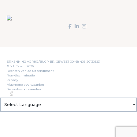
ERKENNING VG 1862/BUCP BR. GEWEST 00468-406-20130523
© Job Talent 2026
Rechten van de uitzendkracht
Non-discriminatie
Privacy
Algemene voorwaarden
Gebruiksvoorwaarden