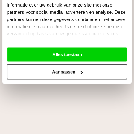
informatie over uw gebruik van onze site met onze
partners voor social media, adverteren en analyse. Deze
partners kunnen deze gegevens combineren met andere
Gemeente
informatie die u aan ze heeft verstrekt of die ze hebben
verzameld op basis van uw gebruik van hun services.
Interesse in...
Alles toestaan
Blog
05 augustus 2026
Weekendwerk als uitzendkracht: welke
Aanpassen
regels, toeslagen en premies gelden?
Het kantoor van jouw regio:
*
Ik geef toestemming dat Job Talent bovenstaande gegevens zal
verwerken en bewaren zoals beschreven in de
privacyverklaring
.