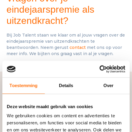
eindejaarspremie als
uitzendkracht?
Registreren
Bij Job Talent staan we klaar om al jouw vragen over de
eindejaarspremie van uitzendkrachten te
beantwoorden. Neem gerust
contact
met ons op voor
Voornaam
*
meer info. We bijten ons graag vast in al je vragen.
Achternaam
*
Toestemming
Details
Over
Gerelateerd
MEER NIEUWS
Telefoon
*
Deze website maakt gebruik van cookies
We gebruiken cookies om content en advertenties te
personaliseren, om functies voor social media te bieden
E-mail
*
en om ons websiteverkeer te analyseren. Ook delen we